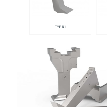
TYP R1
Kompatibilné s RAS