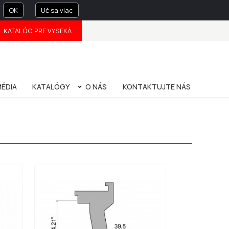
OK
Uč sa viac
KATALÓG PRE VYSEKÁVANIE
FRANÇAIS
中文
ÉDIA
KATALÓGY
O NÁS
KONTAKTUJTE NÁS
E
OVANIA
NU PROFILU
PRÍRUČKA OHRAŇOVANIA (BENDING HANDBOOK)
O NÁS
UDRŽATEĽNOSŤ
PATENTY
OCHRANA SÚKROMIA
SPRÁVA SPOLOČNOSTI