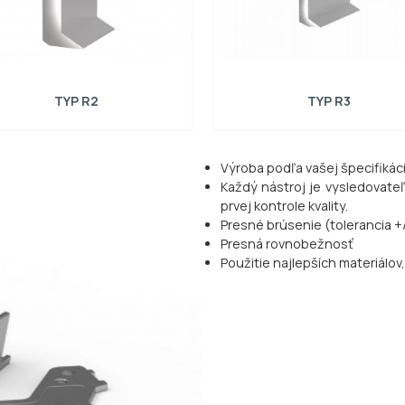
TYP R2
TYP R3
Výroba podľa vašej špecifikác
Kompatibilné so SCHROEDER
Kompatibilné s CIDAN
Každý nástroj je vysledovat
prvej kontrole kvality.
Presné brúsenie (tolerancia +
Presná rovnobežnosť
Použitie najlepších materiálo