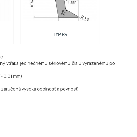
TYP R4
ie
Kompatibilné so SCHECHTL
eľný vďaka jedinečnému sériovému číslu vyrazenému po
/- 0,01 mm)
v, zaručená vysoká odolnosť a pevnosť