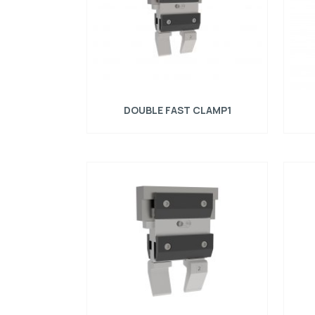
DOUBLE FAST CLAMP1
Manuálny rýchloupínací systém pre horné
Manuá
nástroje typu R1, dĺžka = 150 mm, max.
nás
zaťaženie = 1000kN/m