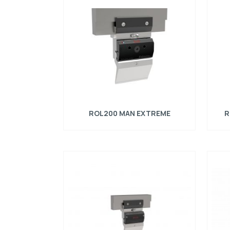
ROL200 MAN EXTREME
R
Manuálny rýchloupínací systém pre horné
Manuá
nástroje typu R1, dĺžka = 150 mm, max.
nás
zaťaženie = 1000kN/m