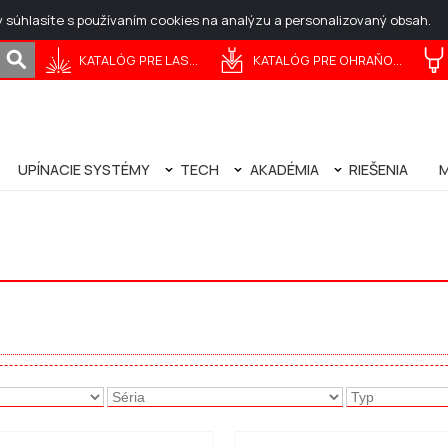
y súhlasíte s používaním cookies na analýzu a personalizovaný obsah.
KATALÓG PRE LASERY
KATALÓG PRE OHRAŇOVANIE
А
DEUTSCH
ESPAÑOL
NEDERLANDS
РУССКИЙ
UPÍNACIE SYSTÉMY
TECH
AKADÉMIA
RIEŠENIA
M
OHRAŇOVANIE
STROJE
NICE
NÁSTROJE
O PRE LASER
STE ROLLERI TECH ZÁKAZNÍK? VSTUP
SERVIS
PROFILY
TECHNICKÁ ŠTÚDIA
TIPY A INFORMÁCIE
WEBINÁR VALCE - OHÝBANIE
WEBINÁR ROLLERI - DIEROVANI
ZÁSADY OHRAŇ
VÝPOČET ROZVI