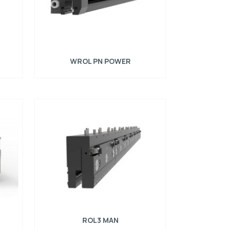
WROL PN POWER
e horné
Pneumatický rýchloupínací systém pre horné
0 mm,
nástroje typu R2, dĺžka = 1020 mm, materiál
1800-
= C45, max. zaťaženie = 1800kN/m
ROL3 MAN