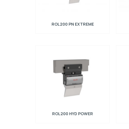
ROL200 PN EXTREME
Pneumatický rýchloupínací systém pre horné
Rýchl
nástroje typu R1, dĺžka = 150 mm, max.
eu
zaťaženie = 1000kN/m
je
ná
zlož
d
ro
ROL200 HYD POWER