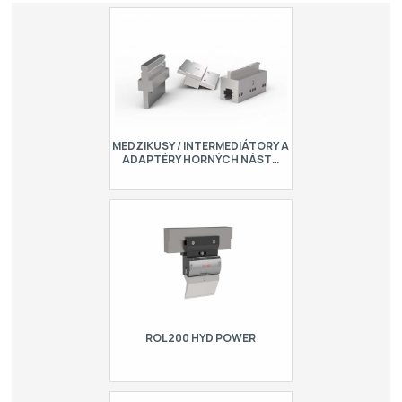
MEDZIKUSY / INTERMEDIÁTORY A
ADAPTÉRY HORNÝCH NÁST…
Medzikusy pre ohraňovacie lisy je
možné upevniť fixne alebo pomocou
nastaviteľného klinu cez stredový klin.
Týmto spôsobom je možné upraviť
akýkoľvek …
ROL200 HYD POWER
Hydraulický rýchloupínací systém pre
horné nástroje typu R1, dĺžka = 150