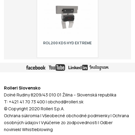
mm, max. zaťaženie = 1000kN/m
ROL200 KDS HYD EXTREME
Hydraulický rýchloupínací systém pre
horné nástroje typu R1, dĺžka = 150
mm, max. zaťaženie = 1000kN/m
Rolleri Slovensko
Dolné Rudiny 8209/43 010 01 Žilina – Slovenská republika
T: +421 41 70 73 400 | obchod@rolleri.sk
© Copyright 2020 Rolleri S.p.A.
Ochrana súkromia
|
Všeobecné obchodné podmienky
|
Ochrana
osobných údajov
|
Vylúčenie zo zodpovednosti
|
Odber
noviniek
|
Whistleblowing