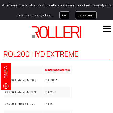
Používaním tejto stránky súhlasíte s používaním cookies na analýzu a
personalizovaný obsah.
OK
Uč sa viac
ROL200 HYD EXTREME
MENU
kód
S intermediátorom
ROL200H Extreme INT100F
INT100F *
ROL200H Extreme INT120F
INT120F *
ROL200H Extreme INT120
INT120