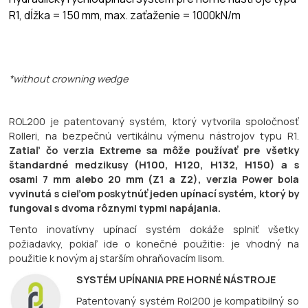
R1, dĺžka = 150 mm, max. zaťaženie = 1000kN/m
*without crowning wedge
ROL200 je patentovaný systém, ktorý vytvorila spoločnosť
Rolleri, na bezpečnú vertikálnu výmenu nástrojov typu R1.
Zatiaľ čo verzia Extreme sa môže používať pre všetky
štandardné medzikusy (H100, H120, H132, H150) a s
osami 7 mm alebo 20 mm (Z1 a Z2), verzia Power bola
vyvinutá s cieľom poskytnúť jeden upínací systém, ktorý by
fungoval s dvoma rôznymi typmi napájania.
Tento inovatívny upínací systém dokáže splniť všetky
požiadavky, pokiaľ ide o konečné použitie: je vhodný na
použitie k novým aj starším ohraňovacím lisom.
SYSTÉM UPÍNANIA PRE HORNÉ NÁSTROJE
Patentovaný systém Rol200 je kompatibilný so