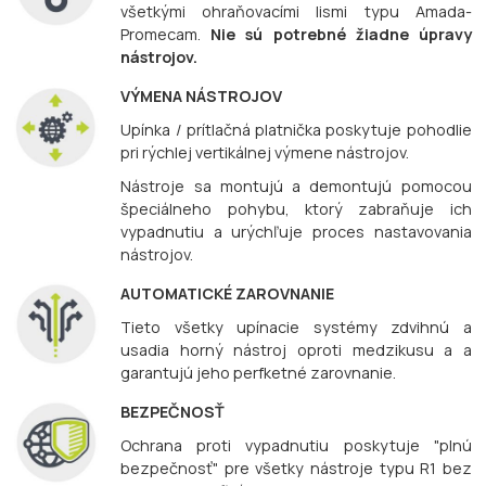
všetkými ohraňovacími lismi typu Amada-
Promecam.
Nie sú potrebné žiadne úpravy
nástrojov.
VÝMENA NÁSTROJOV
Upínka / prítlačná platnička poskytuje pohodlie
pri rýchlej vertikálnej výmene nástrojov.
Nástroje sa montujú a demontujú pomocou
špeciálneho pohybu, ktorý zabraňuje ich
vypadnutiu a urýchľuje proces nastavovania
nástrojov.
AUTOMATICKÉ ZAROVNANIE
Tieto všetky upínacie systémy zdvihnú a
usadia horný nástroj oproti medzikusu a a
garantujú jeho perfketné zarovnanie.
BEZPEČNOSŤ
Ochrana proti vypadnutiu poskytuje "plnú
bezpečnosť" pre všetky nástroje typu R1 bez