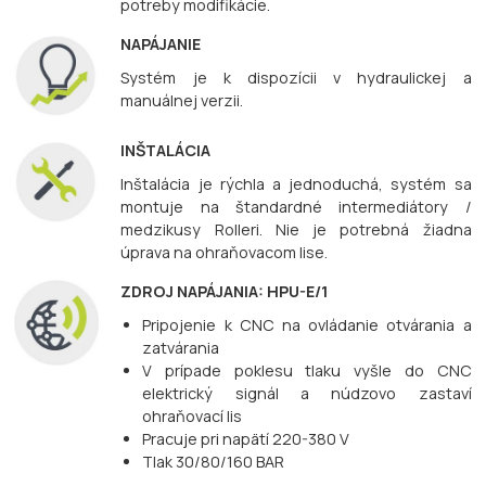
potreby modifikácie.
NAPÁJANIE
Systém je k dispozícii v hydraulickej a
manuálnej verzii.
INŠTALÁCIA
Inštalácia je rýchla a jednoduchá, systém sa
montuje na štandardné intermediátory /
medzikusy Rolleri. Nie je potrebná žiadna
úprava na ohraňovacom lise.
ZDROJ NAPÁJANIA: HPU-E/1
Pripojenie k CNC na ovládanie otvárania a
zatvárania
V prípade poklesu tlaku vyšle do CNC
elektrický signál a núdzovo zastaví
ohraňovací lis
Pracuje pri napätí 220-380 V
Tlak 30/80/160 BAR