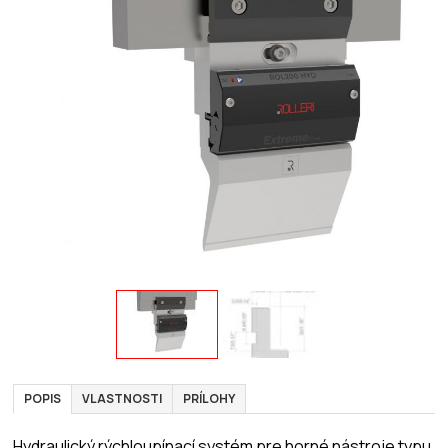
POPIS
VLASTNOSTI
PRÍLOHY
Hydraulický rýchloupínací systém pre horné nástroje typu