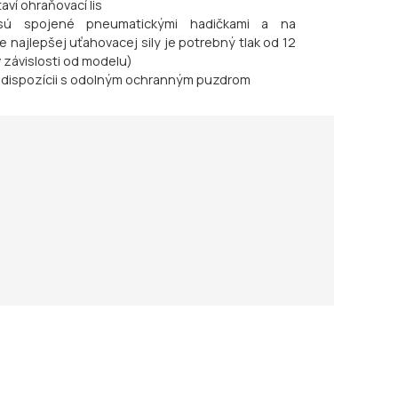
ví ohraňovací lis
sú spojené pneumatickými hadičkami a na
najlepšej uťahovacej sily je potrebný tlak od 12
v závislosti od modelu)
 k dispozícii s odolným ochranným puzdrom