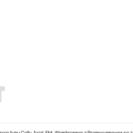
oje typu Colly, Axjal, Eht, Weinbrenner a Promecamower so z