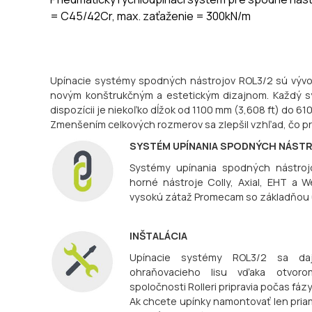
= C45/42Cr, max. zaťaženie = 300kN/m
Upínacie systémy spodných nástrojov ROL3/2 sú vývoj
novým konštrukčným a estetickým dizajnom. Každý sy
dispozícii je niekoľko dĺžok od 1100 mm (3,608 ft) do 61
Zmenšením celkových rozmerov sa zlepšil vzhľad, čo pr
SYSTÉM UPÍNANIA SPODNÝCH NÁST
Systémy upínania spodných nástroj
horné nástroje Colly, Axial, EHT a 
vysokú zátaž Promecam so základňou
INŠTALÁCIA
Upínacie systémy ROL3/2 sa da
ohraňovacieho lisu vďaka otvoro
spoločnosti Rolleri pripravia počas fáz
Ak chcete upínky namontovať len pri