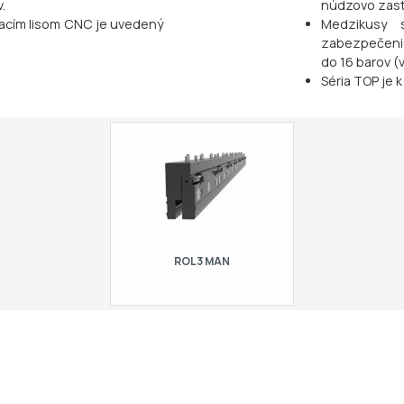
.
núdzovo zasta
acím lisom CNC je uvedený
Medzikusy 
zabezpečenie 
do 16 barov (
Séria TOP je
ROL3 MAN
Manuálny rýchloupínací systém pre
horné nástroje typu R3 / R7 / R8 / R10 /
RX, dĺžka = 500 mm, materiál =
C45/42Cr