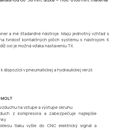
ner a iné štadardné nástroje. Majú jednotný vzhľad s
na tvrdosť kontaktných plôch systému s nástrojom. K
ozdĺž osi je možná vďaka nastaveniu TX.
 dispozícii v pneumatickej a hydraulickej verzii.
U MOLT
k vzduchu na vstupe a výstupe okruhu
duch z kompresora a zabezpečuje najlepšie
ínky
klesu tlaku vyšle do CNC elektrický signál a