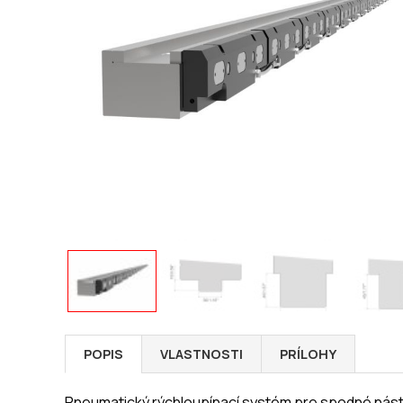
POPIS
VLASTNOSTI
PRÍLOHY
Pneumatický rýchloupínací systém pre spodné nástr