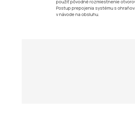
použiť pôvodné rozmiestnenie otvorov
Postup prepojenia systému s ohraňov
v návode na obsluhu.