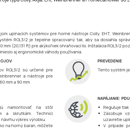
om upínacích systémov pre horné nástroje Colly, EHT, Weinbren
stém ROL3/2 je tepelne spracovaný tak, aby sa dosiahla správ
00 mm (20,131 ft) pre akýkoľvek ohraňovací lis. Inštalácia ROL3/2 p
inieslo aj ergonomické váhody používania.
ROJOV
PREVEDENIE
ov ROL3/2 sú určené pre
Tento systém je k
Weinbrenner a nástroje pre
 60 mm a 90 mm
NAPÁJANIE: PD
jú namontovať na stôl
Reguluje tla
m a skrutkám. Technici
Zásobuje vz
y návrhu výkres výrobku.
uzavretie up
amo na horný baran, môžete
V prípade po