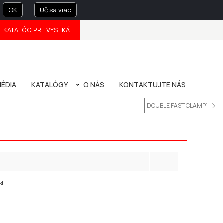
OK
Uč sa viac
KATALÓG PRE VYSEKÁVANIE
FRANÇAIS
中文
ÉDIA
KATALÓGY
O NÁS
KONTAKTUJTE NÁS
E
OVANIA
NU PROFILU
PRÍRUČKA OHRAŇOVANIA (BENDING HANDBOOK)
O NÁS
UDRŽATEĽNOSŤ
PATENTY
OCHRANA SÚKROMIA
SPRÁVA SPOLOČNOSTI
DOUBLE FAST CLAMP1
st