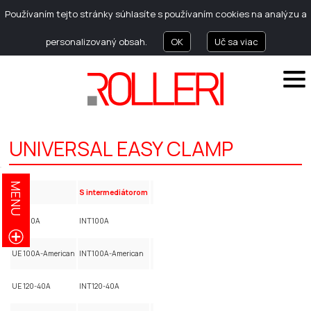
Používaním tejto stránky súhlasíte s používaním cookies na analýzu a
personalizovaný obsah.
OK
Uč sa viac
UNIVERSAL EASY CLAMP
MENU
kód
S intermediátorom
UE 100A
INT100A
UE 100A-American
INT100A-American
UE 120-40A
INT120-40A