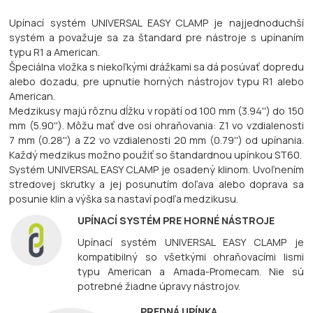
Upínací systém UNIVERSAL EASY CLAMP je najjednoduchší
systém a považuje sa za štandard pre nástroje s upínaním
typu R1 a American.
Špeciálna vložka s niekoľkými drážkami sa dá posúvať dopredu
alebo dozadu, pre upnutie horných nástrojov typu R1 alebo
American.
Medzikusy majú rôznu dĺžku v ropätí od 100 mm (3.94'') do 150
mm (5.90''). Môžu mať dve osi ohraňovania: Z1 vo vzdialenosti
7 mm (0.28'') a Z2 vo vzdialenosti 20 mm (0.79'') od upínania.
Každý medzikus možno použiť so štandardnou upínkou ST60.
Systém UNIVERSAL EASY CLAMP je osadený klinom. Uvoľnením
stredovej skrutky a jej posunutím doľava alebo doprava sa
posunie klin a výška sa nastaví podľa medzikusu.
UPÍNACÍ SYSTÉM PRE HORNÉ NÁSTROJE
Upínací systém UNIVERSAL EASY CLAMP je
kompatibilný so všetkými ohraňovacími lismi
typu American a Amada-Promecam. Nie sú
potrebné žiadne úpravy nástrojov.
PREDNÁ UPÍNKA