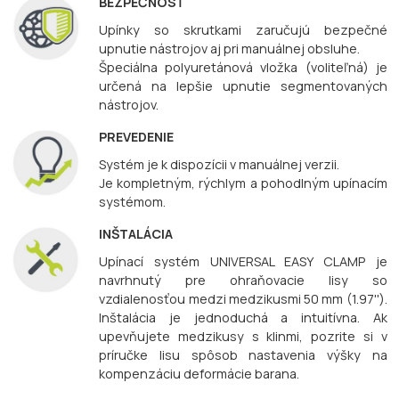
BEZPEČNOSŤ
Upínky so skrutkami zaručujú bezpečné
upnutie nástrojov aj pri manuálnej obsluhe.
Špeciálna polyuretánová vložka (voliteľná) je
určená na lepšie upnutie segmentovaných
nástrojov.
PREVEDENIE
Systém je k dispozícii v manuálnej verzii.
Je kompletným, rýchlym a pohodlným upínacím
systémom.
INŠTALÁCIA
Upínací systém UNIVERSAL EASY CLAMP je
navrhnutý pre ohraňovacie lisy so
vzdialenosťou medzi medzikusmi 50 mm (1.97'').
Inštalácia je jednoduchá a intuitívna. Ak
upevňujete medzikusy s klinmi, pozrite si v
príručke lisu spôsob nastavenia výšky na
kompenzáciu deformácie barana.