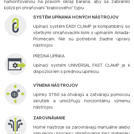
namontovanou na pravom okraji barana, aby sa zabránilo
kolízii pri ohraňovaní "krabicového" typu.
SYSTÉM UPÍNANIA HONÝCH NÁSTROJOV
Upínací systém EASY CLAMP je kompatibilný so
všetkými ohraňovacími lismi s upínaním Amada-
Promecam. Nie sú potrebné žiadne úpravy
nástrojov.
PREDNÁ UPÍNKA
Upínací systém UNIVERSAL FAST CLAMP je k
dispozícii len s prednou upínkou.
VÝMENA NÁSTROJOV
Upínky ST60 sa otvárajú a zatvárajú pomocou
skrutiek a umožňujú horizontálnu výmenu
nástrojov.
ZAROVNÁVANIE
Horné nástroje sa zarovnávajú manuálne alebo
simuláciou procesu ohraňovania bez materiálu