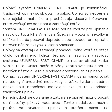
Upínací systém UNIVERSAL FAST CLAMP je kombináciou
tradičných upíniek so skrutkami a pákou. Upínky sú vyrobené z
odolnejšieho materiálu a prechádzajú viacerými úpravami,
ktoré zvyšujú ich odolnosť a zabraňujú korózii.
Systém UNIVERSAL FAST CLAMP bol navrhnutý pre upínanie
nástrojov typu R1 a American. Špeciálna vložka s niekoľkými
drážkami sa dá posúvať dopredu alebo dozadu, pre upnutie
horných nástrojov typu R1 alebo American.
Upínky sa otvárajú a zatvárajú pomocou páky, ktorá sa otáča
okolo centrálneho kolíku. Jednou z hlavných vlastností
systému UNIVERSAL FAST CLAMP je nastaviteľnosť kolíka.
Vďaka tejto funkcii môžete vždy kontrolovať silu upnutia
horných nástrojov a to aj v prípade opotrebovania upínania.
Upínací systém UNIVERSAL FAST CLAMP možno namontovať
na všetky štandardné medzikusy a vďaka tvrdenej zadnej
doske kolík nepoškodí medzikus, ako je to v prípade
tradičných upíniek.
Na jednoduchšie otváranie a zatváranie upíniek možno použiť
odnímateľný pákový nadstavec. Tento nadstavec možno
použiť na otváranie upíniek s kratšou pákou LC