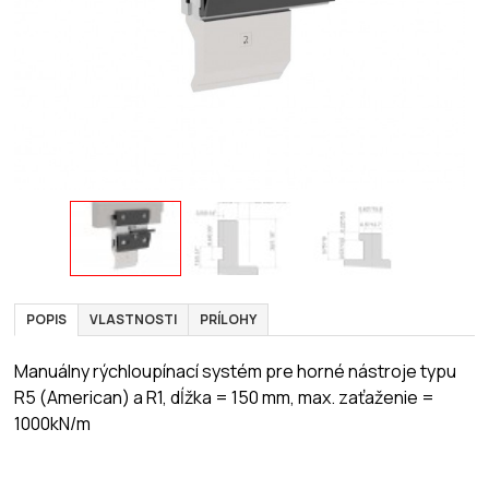
POPIS
VLASTNOSTI
PRÍLOHY
Manuálny rýchloupínací systém pre horné nástroje typu
R5 (American) a R1, dĺžka = 150 mm, max. zaťaženie =
1000kN/m