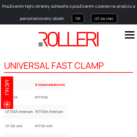
Používaním tejto stránky súhlasíte s používaním cookies na analýzu a
personalizovaný obsah.
OK
Uč sa viac
UNIVERSAL FAST CLAMP
MENU
kód
S intermediátorom
UF 100A
INT100A
UF 100A-American
INT100A-American
UF 120-40A
INT120-40A