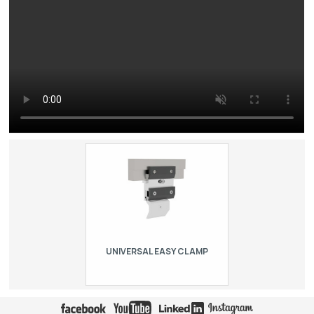
UNIVERSAL EASY CLAMP
Manuálny rýchloupínací systém pre
horné nástroje typu R5 (American) a
R1, dĺžka = 150 mm, max. zaťaženie =