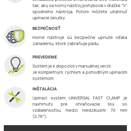
tak, aby sa horný nástroj pohyboval v drážke "V"
spodného nástroja. Potom môžete utiahnuť
upínacie skrutky.
BEZPEČNOSŤ
Horné nástroje sú bezpečne upnuté vďaka
zariadeniu, ktoré zabraňuje pádu.
PREVEDENIE
Systém je k dispozícii v manuálnej verzii.
Je kompletným, rýchlym a pohodlným upínacím
systémom.
INŠTALÁCIA
Upínací systém UNIVERSAL FAST CLAMP je
navhrnutý pre ohraňovacie lisy so
vzdialenosťou medzi medzikusmi 70 mm
(2.76'').