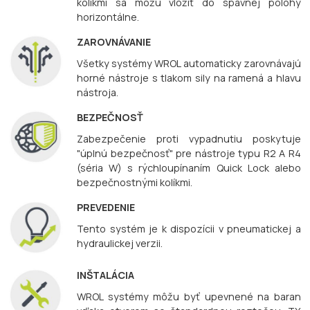
kolíkmi sa môžu vložiť do spávnej polohy
horizontálne.
ZAROVNÁVANIE
Všetky systémy WROL automaticky zarovnávajú
horné nástroje s tlakom sily na ramená a hlavu
nástroja.
BEZPEČNOSŤ
Zabezpečenie proti vypadnutiu poskytuje
"úplnú bezpečnosť" pre nástroje typu R2 A R4
(séria W) s rýchloupínaním Quick Lock alebo
bezpečnostnými kolíkmi.
PREVEDENIE
Tento systém je k dispozícii v pneumatickej a
hydraulickej verzii.
INŠTALÁCIA
WROL systémy môžu byť upevnené na baran