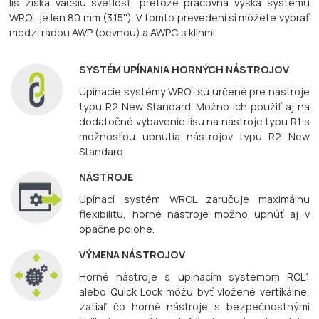
lis získa väčšiu svetlosť, pretože pracovná výška systému
WROL je len 80 mm (3.15''). V tomto prevedení si môžete vybrať
medzi radou AWP (pevnou) a AWPC s klinmi.
SYSTÉM UPÍNANIA HORNÝCH NÁSTROJOV
Upínacie systémy WROL sú určené pre nástroje
typu R2 New Standard. Možno ich použiť aj na
dodatočné vybavenie lisu na nástroje typu R1 s
možnosťou upnutia nástrojov typu R2 New
Standard.
NÁSTROJE
Upínací systém WROL zaručuje maximálnu
flexibilitu, horné nástroje možno upnúť aj v
opačne polohe.
VÝMENA NÁSTROJOV
Horné nástroje s upínacím systémom ROL1
alebo Quick Lock môžu byť vložené vertikálne,
zatiaľ čo horné nástroje s bezpečnostnými