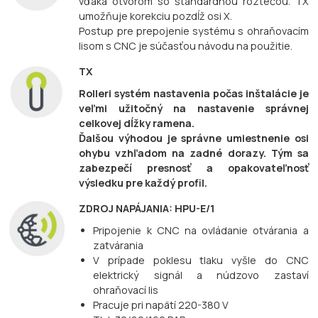
vďaka otvorom so štandardnou roztečou. TX
umožňuje korekciu pozdĺž osi X.
Postup pre prepojenie systému s ohraňovacím
lisom s CNC je súčasťou návodu na použitie.
TX
Rolleri systém nastavenia počas inštalácie je
veľmi užitočný na nastavenie správnej
celkovej dĺžky ramena.
Ďalšou výhodou je správne umiestnenie osi
ohybu vzhľadom na zadné dorazy. Tým sa
zabezpečí presnosť a opakovateľnosť
výsledku pre každý profil.
ZDROJ NAPÁJANIA: HPU-E/1
Pripojenie k CNC na ovládanie otvárania a
zatvárania
V prípade poklesu tlaku vyšle do CNC
elektrický signál a núdzovo zastaví
ohraňovací lis
Pracuje pri napätí 220-380 V