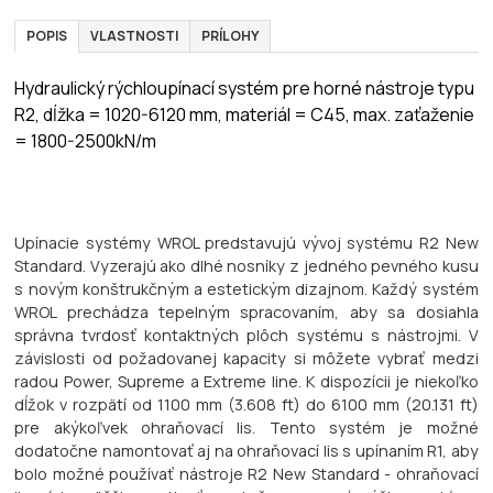
POPIS
VLASTNOSTI
PRÍLOHY
Hydraulický rýchloupínací systém pre horné nástroje typu
R2, dĺžka = 1020-6120 mm, materiál = C45, max. zaťaženie
= 1800-2500kN/m
Upínacie systémy WROL predstavujú vývoj systému R2 New
Standard. Vyzerajú ako dlhé nosníky z jedného pevného kusu
s novým konštrukčným a estetickým dizajnom. Každý systém
WROL prechádza tepelným spracovaním, aby sa dosiahla
správna tvrdosť kontaktných plôch systému s nástrojmi. V
závislosti od požadovanej kapacity si môžete vybrať medzi
radou Power, Supreme a Extreme line. K dispozícii je niekoľko
dĺžok v rozpätí od 1100 mm (3.608 ft) do 6100 mm (20.131 ft)
pre akýkoľvek ohraňovací lis. Tento systém je možné
dodatočne namontovať aj na ohraňovací lis s upínaním R1, aby
bolo možné používať nástroje R2 New Standard - ohraňovací