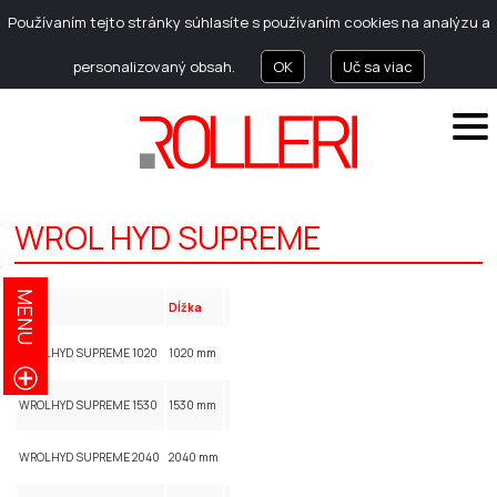
Používaním tejto stránky súhlasíte s používaním cookies na analýzu a
personalizovaný obsah.
OK
Uč sa viac
WROL HYD SUPREME
MENU
kód
Dĺžka
WROLHYD SUPREME 1020
1020 mm
WROLHYD SUPREME 1530
1530 mm
WROLHYD SUPREME 2040
2040 mm