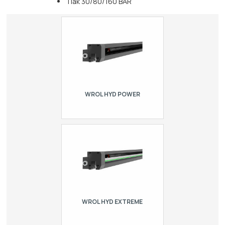
Tlak 30/80/160 BAR
WROL HYD POWER
Pneumatický rýchloupínací systém pre
horné nástroje typu R2, dĺžka = 1550
mm, materiál = C45, max. zaťaženie =
1800kN/m
WROL HYD EXTREME