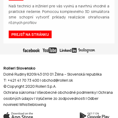
Naši technici a inžinieri pre vás vyvinú a navrhnú vhodné a
praktické riešenie. Pomocou komplexného 3D simulátora
sme schopní vytvoriť príklady realizácie ohraňovania
rôznych profilov
PREJSŤ NA STRÁNKU
Rolleri Slovensko
Dolné Rudiny 8209/43 010 01 Žilina – Slovenská republika
T: +421 41 70 73 400 | obchod@rolleri.sk
© Copyright 2020 Rolleri S.p.A.
Ochrana súkromia
|
Všeobecné obchodné podmienky
|
Ochrana
osobných údajov
|
Vylúčenie zo zodpovednosti
|
Odber
noviniek
|
Whistleblowing