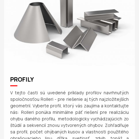
PROFILY
V tejto časti sú uvedené príklady profilov navrhnutých
spoločnosťou Rolleri - pre riešenie aj tých najzložitejších
geometrií. Vyberte profil, ktorý vás zaujíma a kontaktujte
nás: Rolleri ponúka minimálne päť riešení pre realizáciu
ohybu daného profilu, metodologicky vychádzajúcich zo
štúdií a sekvencií znovu vytvorených ohybov. Zohľadňuje
sa profil, počet ohýbaných kusov a vlastnosti použitého
ohraňovacieho lisu: dĺžka, svetlosť, zdvih, tonáž a