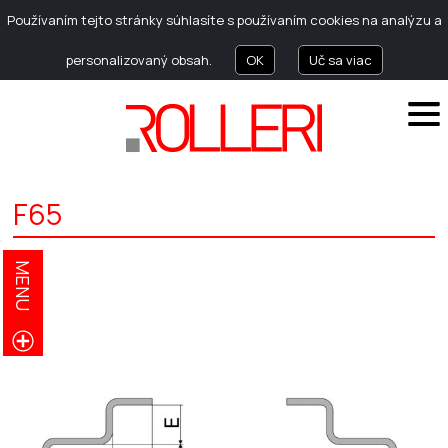
Používaním tejto stránky súhlasíte s používaním cookies na analýzu a
personalizovaný obsah.
OK
Uč sa viac
F65
MENU